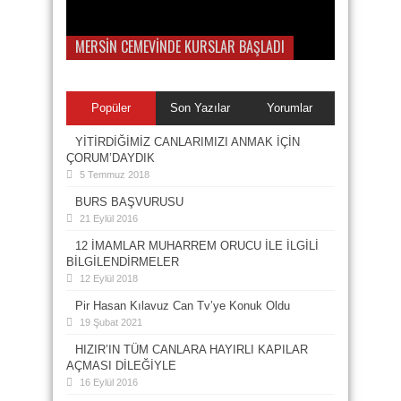
MERSİN CEMEVİNDE KURSLAR BAŞLADI
Popüler
Son Yazılar
Yorumlar
YİTİRDİĞİMİZ CANLARIMIZI ANMAK İÇİN
ÇORUM’DAYDIK
5 Temmuz 2018
BURS BAŞVURUSU
21 Eylül 2016
12 İMAMLAR MUHARREM ORUCU İLE İLGİLİ
BİLGİLENDİRMELER
12 Eylül 2018
Pir Hasan Kılavuz Can Tv’ye Konuk Oldu
19 Şubat 2021
HIZIR’IN TÜM CANLARA HAYIRLI KAPILAR
AÇMASI DİLEĞİYLE
16 Eylül 2016