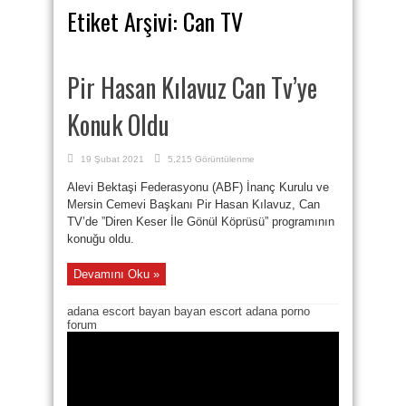
Etiket Arşivi:
Can TV
Pir Hasan Kılavuz Can Tv’ye
Konuk Oldu
19 Şubat 2021
5,215 Görüntülenme
Alevi Bektaşi Federasyonu (ABF) İnanç Kurulu ve
Mersin Cemevi Başkanı Pir Hasan Kılavuz, Can
TV’de ”Diren Keser İle Gönül Köprüsü” programının
konuğu oldu.
Devamını Oku »
adana escort bayan
bayan escort adana
porno
forum