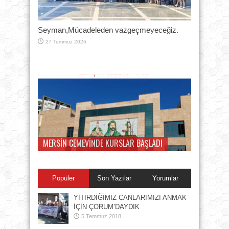
Seyman,Mücadeleden vazgeçmeyeceğiz.
27 Temmuz 2026
MERSİN CEMEVİNDE KURSLAR BAŞLADI
Popüler
Son Yazılar
Yorumlar
YİTİRDİĞİMİZ CANLARIMIZI ANMAK
İÇİN ÇORUM’DAYDIK
5 Temmuz 2018