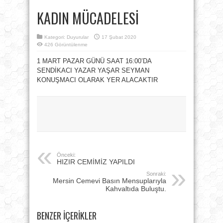
KADIN MÜCADELESİ
Kategori:
Duyurular
17 Şubat 2020
426 Görüntülenme
1 MART PAZAR GÜNÜ SAAT 16:00’DA
SENDİKACI YAZAR YAŞAR SEYMAN
KONUŞMACI OLARAK YER ALACAKTIR
Önceki:
HIZIR CEMİMİZ YAPILDI
Sonraki:
Mersin Cemevi Basın Mensuplarıyla
Kahvaltıda Buluştu.
BENZER İÇERIKLER