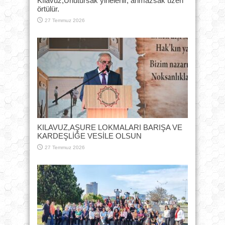
Kılavuz,Unutursak yinelenir, anmazsak üzeri
örtülür.
27 Temmuz 2026
KILAVUZ,AŞURE LOKMALARI BARIŞA VE
KARDEŞLİĞE VESİLE OLSUN
27 Temmuz 2026