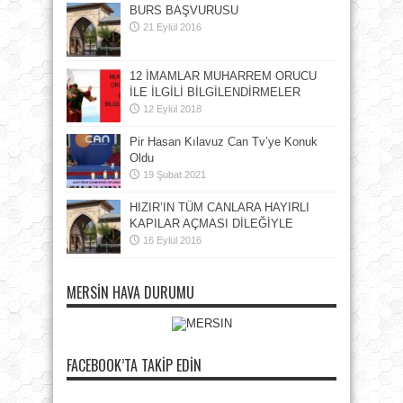
BURS BAŞVURUSU
21 Eylül 2016
12 İMAMLAR MUHARREM ORUCU
İLE İLGİLİ BİLGİLENDİRMELER
12 Eylül 2018
Pir Hasan Kılavuz Can Tv’ye Konuk
Oldu
19 Şubat 2021
HIZIR’IN TÜM CANLARA HAYIRLI
KAPILAR AÇMASI DİLEĞİYLE
16 Eylül 2016
MERSIN HAVA DURUMU
FACEBOOK’TA TAKIP EDIN