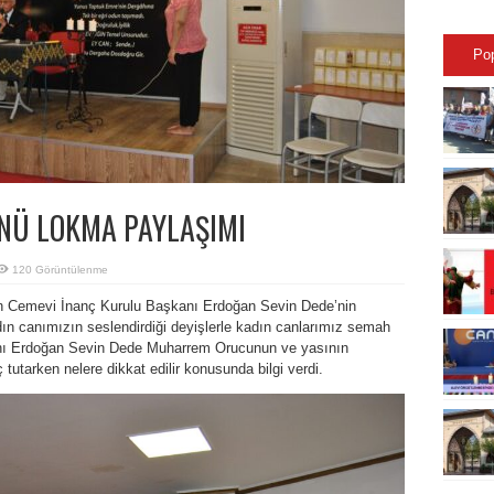
Po
NÜ LOKMA PAYLAŞIMI
120 Görüntülenme
n Cemevi İnanç Kurulu Başkanı Erdoğan Sevin Dede’nin
dın canımızın seslendirdiği deyişlerle kadın canlarımız semah
nı Erdoğan Sevin Dede Muharrem Orucunun ve yasının
ç tutarken nelere dikkat edilir konusunda bilgi verdi.