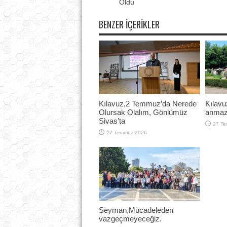
Oldu
BENZER İÇERIKLER
Kılavuz,2 Temmuz’da Nerede
Kılavu
Olursak Olalım, Gönlümüz
anmazs
Sivas’ta
27 T
27 Temmuz 2026
Seyman,Mücadeleden
vazgeçmeyeceğiz.