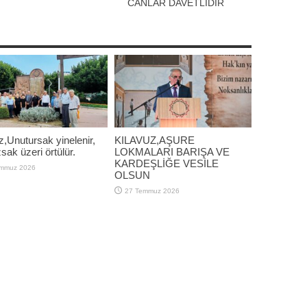
CANLAR DAVETLİDİR
z,Unutursak yinelenir,
KILAVUZ,AŞURE
ak üzeri örtülür.
LOKMALARI BARIŞA VE
KARDEŞLİĞE VESİLE
emmuz 2026
OLSUN
27 Temmuz 2026