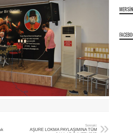
MERSI
FACEBO
Sonraki:
uk
AŞURE LOKMA PAYLAŞIMINA TÜM