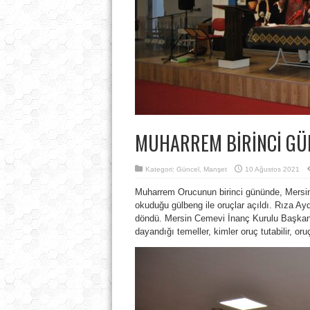
MUHARREM BİRİNCİ GÜ
Kategori:
Güncel
,
Manşet
10 Ağustos 2021
Muharrem Orucunun birinci gününde, Mersi
okuduğu gülbeng ile oruçlar açıldı. Rıza Ay
döndü. Mersin Cemevi İnanç Kurulu Başka
dayandığı temeller, kimler oruç tutabilir, oru