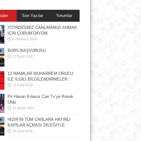
püler
Son Yazılar
Yorumlar
YİTİRDİĞİMİZ CANLARIMIZI ANMAK
İÇİN ÇORUM’DAYDIK
5 Temmuz 2018
BURS BAŞVURUSU
21 Eylül 2016
12 İMAMLAR MUHARREM ORUCU
İLE İLGİLİ BİLGİLENDİRMELER
12 Eylül 2018
Pir Hasan Kılavuz Can Tv’ye Konuk
Oldu
19 Şubat 2021
HIZIR’IN TÜM CANLARA HAYIRLI
KAPILAR AÇMASI DİLEĞİYLE
16 Eylül 2016