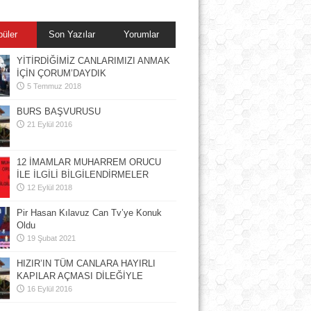
püler
Son Yazılar
Yorumlar
YİTİRDİĞİMİZ CANLARIMIZI ANMAK
İÇİN ÇORUM’DAYDIK
5 Temmuz 2018
BURS BAŞVURUSU
21 Eylül 2016
12 İMAMLAR MUHARREM ORUCU
İLE İLGİLİ BİLGİLENDİRMELER
12 Eylül 2018
Pir Hasan Kılavuz Can Tv’ye Konuk
Oldu
19 Şubat 2021
HIZIR’IN TÜM CANLARA HAYIRLI
KAPILAR AÇMASI DİLEĞİYLE
16 Eylül 2016