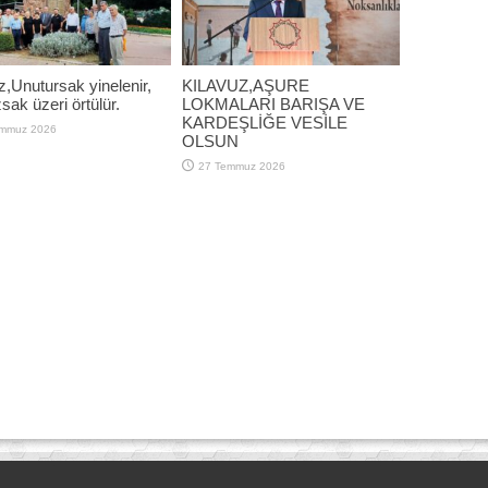
z,Unutursak yinelenir,
KILAVUZ,AŞURE
ak üzeri örtülür.
LOKMALARI BARIŞA VE
KARDEŞLİĞE VESİLE
emmuz 2026
OLSUN
27 Temmuz 2026