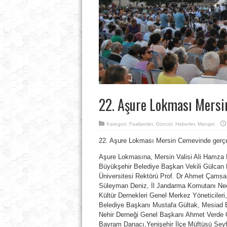
22. Aşure Lokması Mersi
Kategori:
Faaliyetler
,
Güncel
,
Haberler
,
Manşet
22. Aşure Lokması Mersin Cemevinde gerçe
Aşure Lokmasına, Mersin Valisi Ali Hamza P
Büyükşehir Belediye Başkan Vekili Gülcan
Üniversitesi Rektörü Prof. Dr Ahmet Çamsa
Süleyman Deniz, İl Jandarma Komutanı Neci
Kültür Dernekleri Genel Merkez
Yöneticiler
Belediye Başkanı Mustafa Gültak, Mesiad Baş
Nehir Derneği Genel Başkanı Ahmet Verde Öz
Bayram Danacı,Yenişehir İlçe Müftüsü Seyf