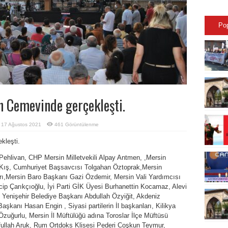
Po
n Cemevinde gerçekleşti.
17 Ağustos 2021
461 Görüntülenme
kleşti.
ehlivan, CHP Mersin Milletvekili Alpay Antmen, ,Mersin
 Kış, Cumhuriyet Başsavcısı Tolgahan Öztoprak,Mersin
rı,Mersin Baro Başkanı Gazi Özdemir, Mersin Vali Yardımcısı
p Çarıkçıoğlu, İyi Parti GİK Üyesi Burhanettin Kocamaz, Alevi
i, Yenişehir Belediye Başkanı Abdullah Özyiğit, Akdeniz
kanı Hasan Engin , Siyasi partilerin İl başkanları, Kilikya
uğurlu, Mersin İl Müftülüğü adına Toroslar İlçe Müftüsü
ullah Aruk, Rum Ortdoks Klisesi Pederi Coşkun Teymur,