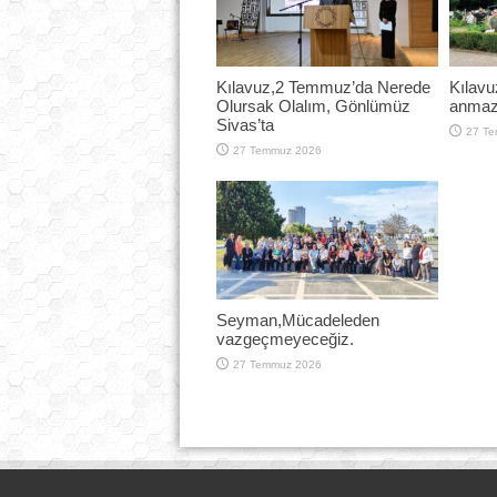
Kılavuz,2 Temmuz’da Nerede
Kılavu
Olursak Olalım, Gönlümüz
anmazs
Sivas’ta
27 T
27 Temmuz 2026
Seyman,Mücadeleden
vazgeçmeyeceğiz.
27 Temmuz 2026