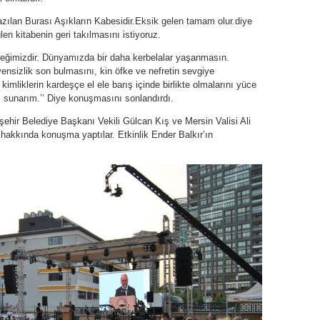
zılan Burası Aşıkların Kabesidir.Eksik gelen tamam olur.diye
en kitabenin geri takılmasını istiyoruz.
eğimizdir. Dünyamızda bir daha kerbelalar yaşanmasın.
nsizlik son bulmasını, kin öfke ve nefretin sevgiye
mliklerin kardeşçe el ele barış içinde birlikte olmalarını yüce
 sunarım.’’ Diye konuşmasını sonlandırdı.
ehir Belediye Başkanı Vekili Gülcan Kış ve Mersin Valisi Ali
akkında konuşma yaptılar. Etkinlik Ender Balkır’ın