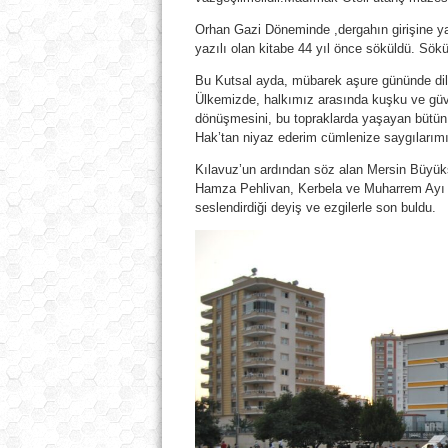
Orhan Gazi Döneminde ,dergahın girişine ya
yazılı olan kitabe 44 yıl önce söküldü. Sökül
Bu Kutsal ayda, mübarek aşure gününde dil
Ülkemizde, halkımız arasında kuşku ve güve
dönüşmesini, bu topraklarda yaşayan bütün ki
Hak’tan niyaz ederim cümlenize saygılarımı
Kılavuz’un ardından söz alan Mersin Büyükş
Hamza Pehlivan, Kerbela ve Muharrem Ayı h
seslendirdiği deyiş ve ezgilerle son buldu.