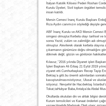
İtalyan Katolik Kilisesi Pederi Roshan Cord
Kurulu Üyeleri, Sivil toplum örgütleri temsil
insan katıldı.
Mersin Cemevi İnanç Kurulu Başkanı Erdoğa
Rıza Aydın canımızın söylediği deyişle gen
ABF İnanç Kurulu ve AKD Mersin Cemevi Baş
simgesi olmuştur.Kerbela olayı tarihsel ve 
sonra Yezid, zulüm ve zalimliğin adı olmuş
olmuştur. Alevilerek olarak kerbela olayına
çıkarmanın günümüze doğru olmadığını gör
dökmek değil, gözün ve gönlünün hakikatlere 
Kılavuz,’’2016 yılında Diyanet işleri Başk
İşleri Başkanı Ali Erbaş 21 Eylül 2019 yılı
ziyaret etti.Cumhurbaşkanı Recep Tayip Erd
Bektaş’a gitti.bu önemli adımlardan sonrak
kavuşturulmasınıistiyoruz, Ulusal ve ulusla
istiyoruz. Nevşehir’de Hacıbektaş İstanbul
Tokat,taHubyar Baba,Antalya’da Abdal Musa 
Okullarda okutulan din ve ahlak bilgisi ders
Kurum temsilcileri ve Kanaat önderleri çağr
vazgeçilmelidir.Madımak Oteli utanç müzesi