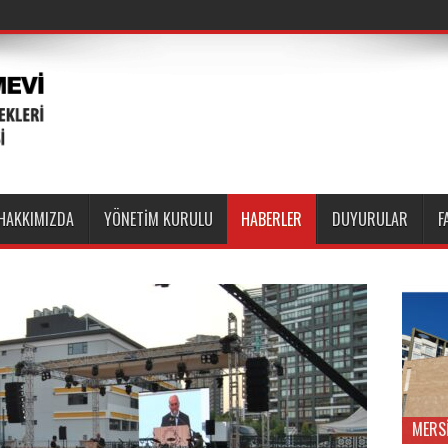
HAKKIMIZDA
YÖNETİM KURULU
HABERLER
DUYURULAR
F
MERS