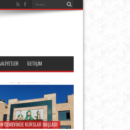
AALİYETLER
İLETİŞİM
İN CEMEVİNDE KURSLAR BAŞLADI