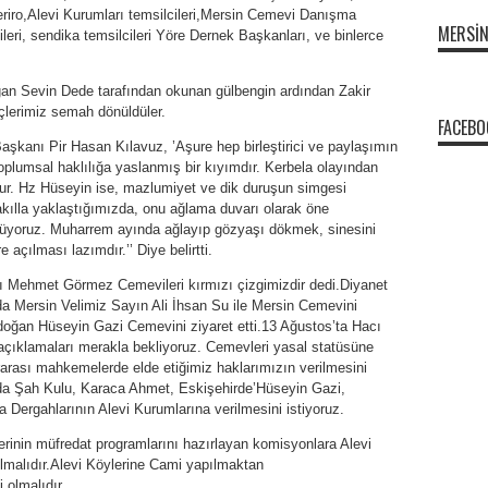
eriro,Alevi Kurumları temsilcileri,Mersin Cemevi Danışma
MERSI
cileri, sendika temsilcileri Yöre Dernek Başkanları, ve binlerce
n Sevin Dede tarafından okunan gülbengin ardından Zakir
çlerimiz semah dönüldüler.
FACEBO
kanı Pir Hasan Kılavuz, ’Aşure hep birleştirici ve paylaşımın
toplumsal haklılığa yaslanmış bir kıyımdır. Kerbela olayından
tur. Hz Hüseyin ise, mazlumiyet ve dik duruşun simgesi
 akılla yaklaştığımızda, onu ağlama duvarı olarak öne
üyoruz. Muharrem ayında ağlayıp gözyaşı dökmek, sinesini
açılması lazımdır.’’ Diye belirtti.
anı Mehmet Görmez Cemevileri kırmızı çizgimizdir dedi.Diyanet
nda Mersin Velimiz Sayın Ali İhsan Su ile Mersin Cemevini
oğan Hüseyin Gazi Cemevini ziyaret etti.13 Ağustos’ta Hacı
iaçıklamaları merakla bekliyoruz. Cemevleri yasal statüsüne
rarası mahkemelerde elde etiğimiz haklarımızın verilmesini
’da Şah Kulu, Karaca Ahmet, Eskişehirde’Hüseyin Gazi,
Dergahlarının Alevi Kurumlarına verilmesini istiyoruz.
lerinin müfredat programlarını hazırlayan komisyonlara Alevi
ılmalıdır.Alevi Köylerine Cami yapılmaktan
 olmalıdır.