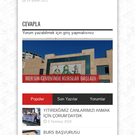
19 Şubat 2021
CEVAPLA
Yorum yazabilmek için
giriş
yapmalısınız.
MERSİN CEMEVİNDE KURSLAR BAŞLADI
Tüm canları bu önemli panele bekliyoruz
Popüler
Son Yazılar
Yorumlar
YİTİRDİĞİMİZ CANLARIMIZI ANMAK
İÇİN ÇORUM’DAYDIK
5 Temmuz 2018
BURS BAŞVURUSU