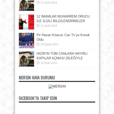
21 Eylül 2016
12 İMAMLAR MUHARREM ORUCU
İLE İLGİLİ BİLGİLENDİRMELER
12 Eylül 2018
Pir Hasan Kılavuz Can Tv’ye Konuk
Oldu
19 Şubat 2021
HIZIR’IN TÜM CANLARA HAYIRLI
KAPILAR AÇMASI DİLEĞİYLE
16 Eylül 2016
MERSIN HAVA DURUMU
FACEBOOK’TA TAKIP EDIN