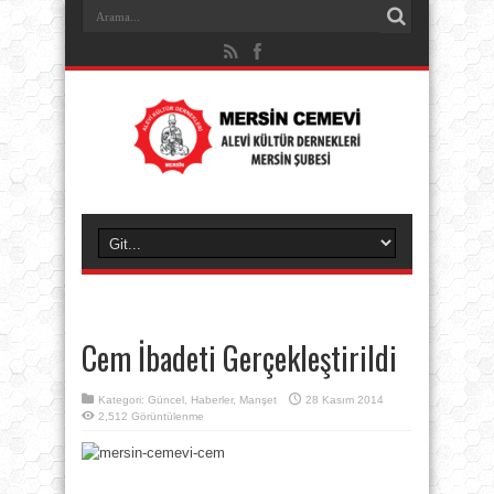
Cem İbadeti Gerçekleştirildi
Kategori:
Güncel
,
Haberler
,
Manşet
28 Kasım 2014
2,512 Görüntülenme