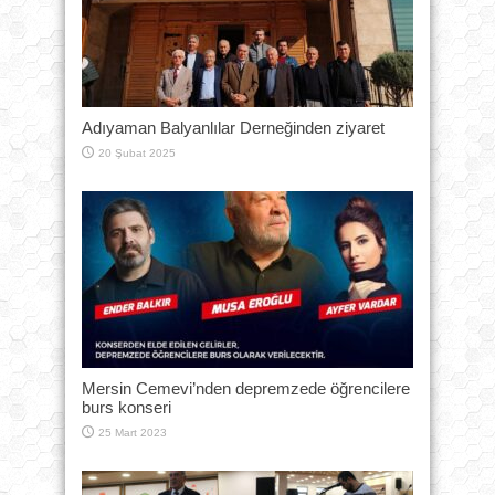
Adıyaman Balyanlılar Derneğinden ziyaret
20 Şubat 2025
Mersin Cemevi’nden depremzede öğrencilere
burs konseri
25 Mart 2023