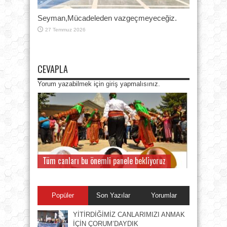
Seyman,Mücadeleden vazgeçmeyeceğiz.
27 Temmuz 2026
CEVAPLA
Yorum yazabilmek için
giriş
yapmalısınız.
Tüm canları bu önemli panele bekliyoruz
Popüler
Son Yazılar
Yorumlar
YİTİRDİĞİMİZ CANLARIMIZI ANMAK
İÇİN ÇORUM’DAYDIK