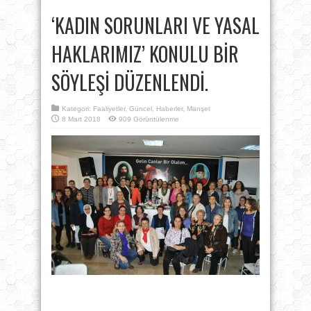
‘KADIN SORUNLARI VE YASAL
HAKLARIMIZ’ KONULU BİR
SÖYLEŞİ DÜZENLENDİ.
Kategori:
Faaliyetler
,
Güncel
,
Haberler
,
Manşet
8 Mart 2018
909 Görüntülenme