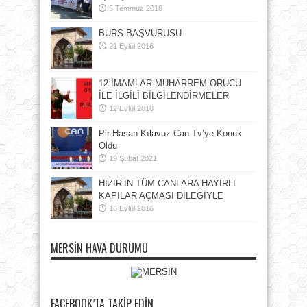
5 Temmuz 2018
BURS BAŞVURUSU
21 Eylül 2016
12 İMAMLAR MUHARREM ORUCU
İLE İLGİLİ BİLGİLENDİRMELER
12 Eylül 2018
Pir Hasan Kılavuz Can Tv’ye Konuk
Oldu
19 Şubat 2021
HIZIR’IN TÜM CANLARA HAYIRLI
KAPILAR AÇMASI DİLEĞİYLE
16 Eylül 2016
MERSIN HAVA DURUMU
FACEBOOK’TA TAKIP EDIN