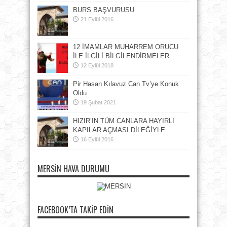
BURS BAŞVURUSU
21 Eylül 2016
12 İMAMLAR MUHARREM ORUCU
İLE İLGİLİ BİLGİLENDİRMELER
12 Eylül 2018
Pir Hasan Kılavuz Can Tv’ye Konuk
Oldu
19 Şubat 2021
HIZIR’IN TÜM CANLARA HAYIRLI
KAPILAR AÇMASI DİLEĞİYLE
16 Eylül 2016
MERSIN HAVA DURUMU
FACEBOOK’TA TAKIP EDIN