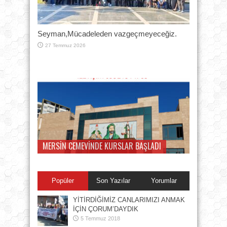
Seyman,Mücadeleden vazgeçmeyeceğiz.
27 Temmuz 2026
MERSİN CEMEVİNDE KURSLAR BAŞLADI
Tüm canları bu önemli panele bekliyoruz
Popüler
Son Yazılar
Yorumlar
YİTİRDİĞİMİZ CANLARIMIZI ANMAK
İÇİN ÇORUM’DAYDIK
5 Temmuz 2018