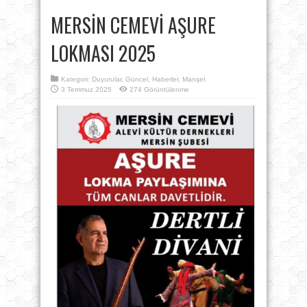
MERSİN CEMEVİ AŞURE
LOKMASI 2025
Kategori:
Duyurular
,
Güncel
,
Haberler
,
Manşet
3 Temmuz 2025
274 Görüntülenme