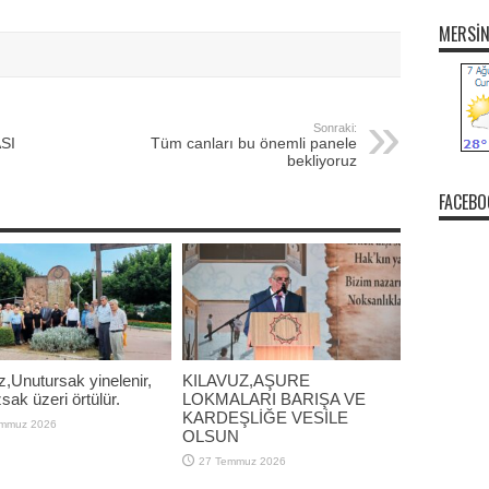
MERSI
Sonraki:
SI
Tüm canları bu önemli panele
bekliyoruz
FACEBO
z,Unutursak yinelenir,
KILAVUZ,AŞURE
ak üzeri örtülür.
LOKMALARI BARIŞA VE
KARDEŞLİĞE VESİLE
emmuz 2026
OLSUN
27 Temmuz 2026