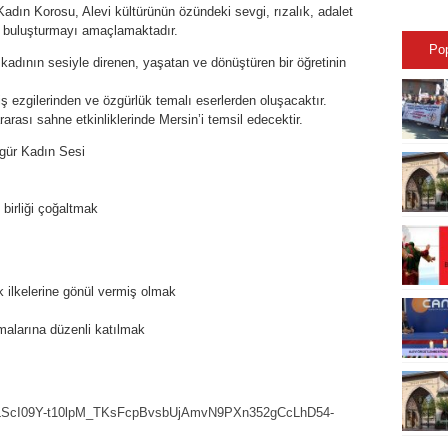
dın Korosu, Alevi kültürünün özündeki sevgi, rızalık, adalet
le buluşturmayı amaçlamaktadır.
Po
 kadının sesiyle direnen, yaşatan ve dönüştüren bir öğretinin
iş ezgilerinden ve özgürlük temalı eserlerden oluşacaktır.
rarası sahne etkinliklerinde Mersin’i temsil edecektir.
gür Kadın Sesi
birliği çoğaltmak
k ilkelerine gönül vermiş olmak
malarına düzenli katılmak
IpQLScI09Y-t10lpM_TKsFcpBvsbUjAmvN9PXn352gCcLhD54-