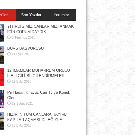
püler
Son Yazılar
Yorumlar
YİTİRDİĞİMİZ CANLARIMIZI ANMAK
İÇİN ÇORUM’DAYDIK
5 Temmuz 2018
BURS BAŞVURUSU
21 Eylül 2016
12 İMAMLAR MUHARREM ORUCU
İLE İLGİLİ BİLGİLENDİRMELER
12 Eylül 2018
Pir Hasan Kılavuz Can Tv’ye Konuk
Oldu
19 Şubat 2021
HIZIR’IN TÜM CANLARA HAYIRLI
KAPILAR AÇMASI DİLEĞİYLE
16 Eylül 2016