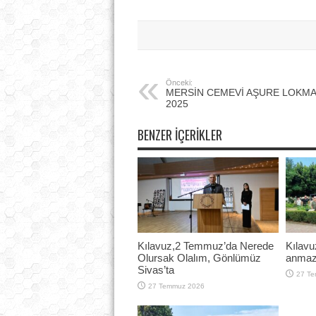
Önceki:
MERSİN CEMEVİ AŞURE LOKMA
2025
BENZER İÇERIKLER
Kılavuz,2 Temmuz’da Nerede
Kılavu
Olursak Olalım, Gönlümüz
anmazs
Sivas’ta
27 T
27 Temmuz 2026