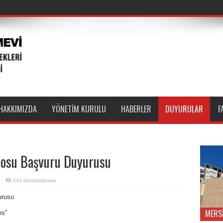
HAKKIMIZDA
YÖNETİM KURULU
HABERLER
DUYURULAR
F
rosu Başvuru Duyurusu
243 Görüntülenme
urusu
MERS
es”