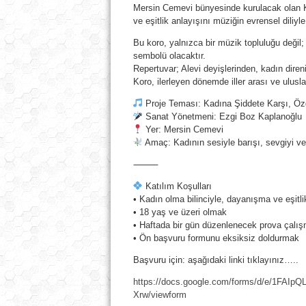
Mersin Cemevi bünyesinde kurulacak olan Ka
ve eşitlik anlayışını müziğin evrensel diliy
Bu koro, yalnızca bir müzik topluluğu değil;
sembolü olacaktır.
Repertuvar; Alevi deyişlerinden, kadın diren
Koro, ilerleyen dönemde iller arası ve ulusla
Proje Teması: Kadına Şiddete Karşı, Öz
Sanat Yönetmeni: Ezgi Boz Kaplanoğlu
Yer: Mersin Cemevi
Amaç: Kadının sesiyle barışı, sevgiyi ve 
⸻
Katılım Koşulları
• Kadın olma bilinciyle, dayanışma ve eşitli
• 18 yaş ve üzeri olmak
• Haftada bir gün düzenlenecek prova çalış
• Ön başvuru formunu eksiksiz doldurmak
Başvuru için: aşağıdaki linki tıklayınız…..
https://docs.google.com/forms/d/e/1FA
Xrw/viewform