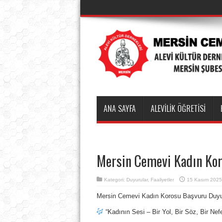
ANA SAYFA
ALEVİLİK ÖĞRETİSİ
Mersin Cemevi Kadın Ko
Kategori:
Duyurular
,
Faaliyetler
15 Kasım 2025
Mersin Cemevi Kadın Korosu Başvuru Duy
“Kadının Sesi – Bir Yol, Bir Söz, Bir Nef