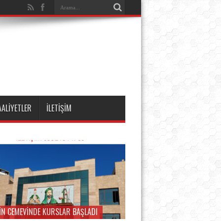
AALİYETLER
İLETİŞİM
İN CEMEVİNDE KURSLAR BAŞLADI