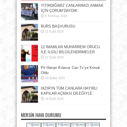
YİTİRDİĞİMİZ CANLARIMIZI ANMAK
İÇİN ÇORUM’DAYDIK
5 Temmuz 2018
BURS BAŞVURUSU
21 Eylül 2016
12 İMAMLAR MUHARREM ORUCU
İLE İLGİLİ BİLGİLENDİRMELER
12 Eylül 2018
Pir Hasan Kılavuz Can Tv’ye Konuk
Oldu
19 Şubat 2021
HIZIR’IN TÜM CANLARA HAYIRLI
KAPILAR AÇMASI DİLEĞİYLE
16 Eylül 2016
MERSIN HAVA DURUMU