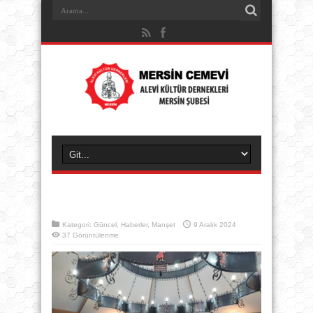
Kategori:
Güncel
,
Haberler
,
Manşet
9 Aralık 2024
37 Görüntülenme