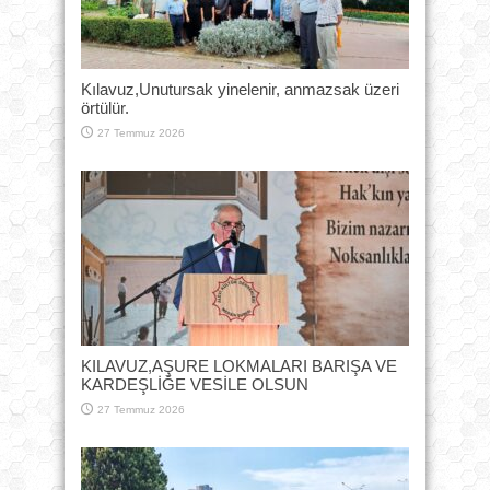
Kılavuz,Unutursak yinelenir, anmazsak üzeri
örtülür.
27 Temmuz 2026
KILAVUZ,AŞURE LOKMALARI BARIŞA VE
KARDEŞLİĞE VESİLE OLSUN
27 Temmuz 2026