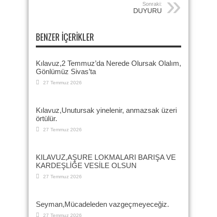
Sonraki:
DUYURU
BENZER İÇERIKLER
Kılavuz,2 Temmuz’da Nerede Olursak Olalım,
Gönlümüz Sivas’ta
27 Temmuz 2026
Kılavuz,Unutursak yinelenir, anmazsak üzeri
örtülür.
27 Temmuz 2026
KILAVUZ,AŞURE LOKMALARI BARIŞA VE
KARDEŞLİĞE VESİLE OLSUN
27 Temmuz 2026
Seyman,Mücadeleden vazgeçmeyeceğiz.
27 Temmuz 2026