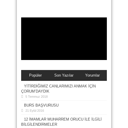
Popüler
Son Yazılar
Yorumlar
YİTİRDİĞİMİZ CANLARIMIZI ANMAK İÇİN
ÇORUM’DAYDIK
5 Temmuz 2018
BURS BAŞVURUSU
21 Eylül 2016
12 İMAMLAR MUHARREM ORUCU İLE İLGİLİ
BİLGİLENDİRMELER