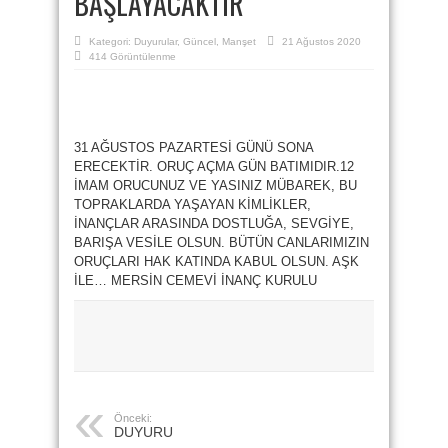
BAŞLAYACAKTIR
Kategori:
Duyurular
,
Güncel
,
Manşet
21 Ağustos 2020
414 Görüntülenme
31 AĞUSTOS PAZARTESİ GÜNÜ SONA
ERECEKTİR. ORUÇ AÇMA GÜN BATIMIDIR.12
İMAM ORUCUNUZ VE YASINIZ MÜBAREK, BU
TOPRAKLARDA YAŞAYAN KİMLİKLER,
İNANÇLAR ARASINDA DOSTLUĞA, SEVGİYE,
BARIŞA VESİLE OLSUN. BÜTÜN CANLARIMIZIN
ORUÇLARI HAK KATINDA KABUL OLSUN. AŞK
İLE… MERSİN CEMEVİ İNANÇ KURULU
Önceki:
DUYURU