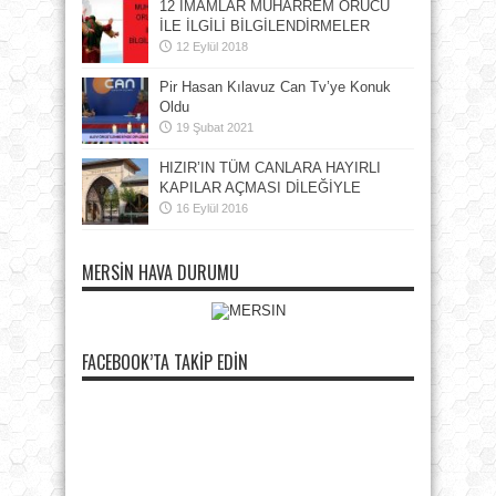
12 İMAMLAR MUHARREM ORUCU
İLE İLGİLİ BİLGİLENDİRMELER
12 Eylül 2018
Pir Hasan Kılavuz Can Tv’ye Konuk
Oldu
19 Şubat 2021
HIZIR’IN TÜM CANLARA HAYIRLI
KAPILAR AÇMASI DİLEĞİYLE
16 Eylül 2016
MERSIN HAVA DURUMU
FACEBOOK’TA TAKIP EDIN