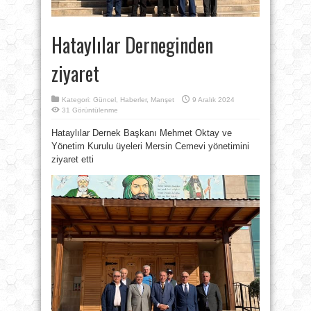
Hataylılar Derneginden
ziyaret
Kategori:
Güncel
,
Haberler
,
Manşet
9 Aralık 2024
31 Görüntülenme
Hataylılar Dernek Başkanı Mehmet Oktay ve
Yönetim Kurulu üyeleri Mersin Cemevi yönetimini
ziyaret etti