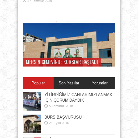
27 Temmuz 2026
MERSİN CEMEVİNDE KURSLAR BAŞLADI
Popüler
Son Yazılar
Yorumlar
YİTİRDİĞİMİZ CANLARIMIZI ANMAK
İÇİN ÇORUM’DAYDIK
5 Temmuz 2018
BURS BAŞVURUSU
21 Eylül 2016