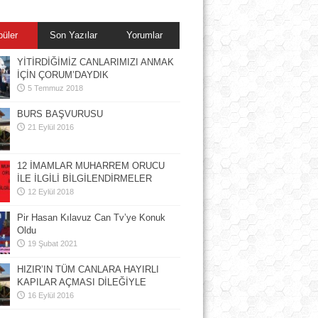
püler
Son Yazılar
Yorumlar
YİTİRDİĞİMİZ CANLARIMIZI ANMAK
İÇİN ÇORUM’DAYDIK
5 Temmuz 2018
BURS BAŞVURUSU
21 Eylül 2016
12 İMAMLAR MUHARREM ORUCU
İLE İLGİLİ BİLGİLENDİRMELER
12 Eylül 2018
Pir Hasan Kılavuz Can Tv’ye Konuk
Oldu
19 Şubat 2021
HIZIR’IN TÜM CANLARA HAYIRLI
KAPILAR AÇMASI DİLEĞİYLE
16 Eylül 2016