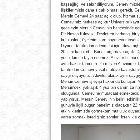
başsağlığı ve sabır diliyorum. Cemevimizde h
ilişkilerimizin daha sıcak olması gerekir. 
Mersin Cemevi 24 saat açık olup, hizmet su
Cemevimiz herkese açıktır Üniversite kayıtl
geceleyin Mersin Cemevinin bahçesinde gele
Pir Hasan Kılavuz’’ Devletten herhangi bir 
kuruluşları, üyelerimiz ve hayırsever insan
Diyanet tarafından ödenmesi için, dava açtı
20 ‘sini kabul etti. Buna karşı dava açtık. D
yerini kimse tayin edemez. Aleviler birinci
aynı haklar tanınsın. 2o milyon Alevinin ol
tarafından Cemevi yasal statüye kavuşturula
saygı duyuyoruz. Aleviler olarak aynı sayg
Mersin Cemevi işleyişi hakkında konuşan M
Mersin’deki yaklaşık 4 yüz bin canımıza h
olduğunda, Cemevine müracaat etmektedir. Ce
yapıyoruz. Mersin Cemevi’nin belirli etkinli
günüyle ilgili bugün panelimiz olacaktır. 22
etkinliklerimizde görmekten mutluluk duyarız.
varsa sormak istediğiniz soruları içtenlikle 