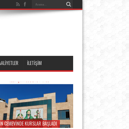
AALİYETLER
İLETİŞİM
İN CEMEVİNDE KURSLAR BAŞLADI