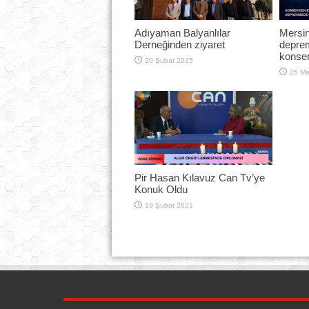
Adıyaman Balyanlılar
Mersi
Derneğinden ziyaret
deprem
konser
20 Şubat 2025
25 Ma
Pir Hasan Kılavuz Can Tv’ye
Konuk Oldu
19 Şubat 2021