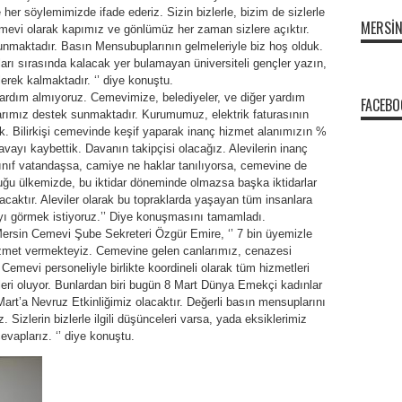
er söylemimizde ifade ederiz. Sizin bizlerle, bizim de sizlerle
MERSI
Cemevi olarak kapımız ve gönlümüz her zaman sizlere açıktır.
nmaktadır. Basın Mensubuplarının gelmeleriyle biz hoş olduk.
arı sırasında kalacak yer bulamayan üniversiteli gençler yazın,
rek kalmaktadır. ‘’ diye konuştu.
yardım almıyoruz. Cemevimize, belediyeler, ve diğer yardım
FACEBO
larımız destek sunmaktadır. Kurumumuz, elektrik faturasının
k. Bilirkişi cemevinde keşif yaparak inanç hizmet alanımızın %
avayı kaybettik. Davanın takipçisi olacağız. Alevilerin inanç
 sınıf vatandaşsa, camiye ne haklar tanılıyorsa, cemevine de
duğu ülkemizde, bu iktidar döneminde olmazsa başka iktidarlar
caktır. Aleviler olarak bu topraklarda yaşayan tüm insanlara
ıyı görmek istiyoruz.’’ Diye konuşmasını tamamladı.
ersin Cemevi Şube Sekreteri Özgür Emire, ‘’ 7 bin üyemizle
izmet vermekteyiz. Cemevine gelen canlarımız, cenazesi
mevi personeliyle birlikte koordineli olarak tüm hizmetleri
kleri oluyor. Bunlardan biri bugün 8 Mart Dünya Emekçi kadınlar
 Mart’a Nevruz Etkinliğimiz olacaktır. Değerli basın mensuplarını
 Sizlerin bizlerle ilgili düşünceleri varsa, yada eksiklerimiz
cevaplarız. ‘’ diye konuştu.