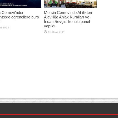
n Cemevi’nden
Mersin Cemevinde Ahilikten
zede öğrencilere burs
Aleviliğe Ahlak Kuralları ve
i
İnsan Sevgisi konulu panel
yapıldı.
rt 2023
16 Ocak 2023