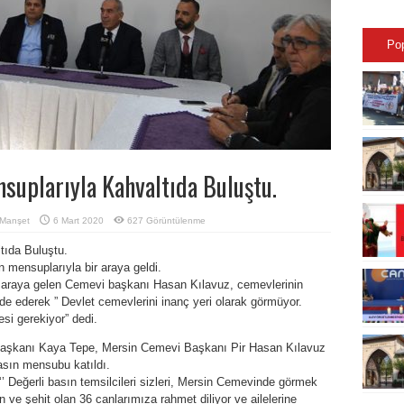
Po
suplarıyla Kahvaltıda Buluştu.
Manşet
6 Mart 2020
627 Görüntülenme
tıda Buluştu.
mensuplarıyla bir araya geldi.
 araya gelen Cemevi başkanı Hasan Kılavuz, cemevlerinin
ade ederek ” Devlet cemevlerini inanç yeri olarak görmüyor.
si gerekiyor” dedi.
 Başkanı Kaya Tepe, Mersin Cemevi Başkanı Pir Hasan Kılavuz
asın mensubu katıldı.
 Değerli basın temsilcileri sizleri, Mersin Cemevinde görmek
n ve şehit olan 36 canlarımıza rahmet diliyor ve ailelerine