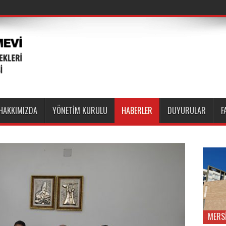
HAKKIMIZDA
YÖNETİM KURULU
HABERLER
DUYURULAR
F
MERS