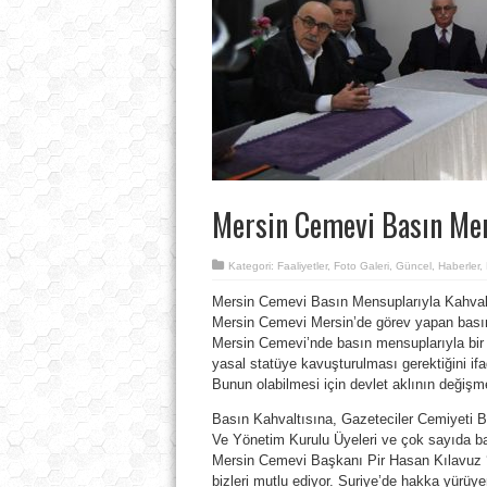
Mersin Cemevi Basın Men
Kategori:
Faaliyetler
,
Foto Galeri
,
Güncel
,
Haberler
,
Mersin Cemevi Basın Mensuplarıyla Kahval
Mersin Cemevi Mersin’de görev yapan basın 
Mersin Cemevi’nde basın mensuplarıyla bir
yasal statüye kavuşturulması gerektiğini if
Bunun olabilmesi için devlet aklının değişme
Basın Kahvaltısına, Gazeteciler Cemiyeti
Ve Yönetim Kurulu Üyeleri ve çok sayıda b
Mersin Cemevi Başkanı Pir Hasan Kılavuz ‘’
bizleri mutlu ediyor. Suriye’de hakka yürüye