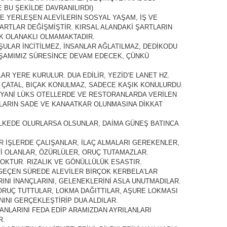
 BU ŞEKİLDE DAVRANILIRDI)
E YERLEŞEN ALEVİLERİN SOSYAL YAŞAM, İŞ VE
ARTLAR DEĞİŞMİŞTİR. KIRSAL ALANDAKİ ŞARTLARIN
 OLANAKLI OLMAMAKTADIR.
ŞULAR İNCİTİLMEZ, İNSANLAR AĞLATILMAZ, DEDİKODU
AŞAMIMIZ SÜRESİNCE DEVAM EDECEK, ÇÜNKÜ
R YERE KURULUR. DUA EDİLİR, YEZİD’E LANET HZ.
 ÇATAL, BIÇAK KONULMAZ, SADECE KAŞIK KONULURDU.
, YANİ LÜKS OTELLERDE VE RESTORANLARDA VERİLEN
LARIN SADE VE KANAATKAR OLUNMASINA DİKKAT
LKEDE OLURLARSA OLSUNLAR, DAİMA GÜNEŞ BATINCA
IR İŞLERDE ÇALIŞANLAR, İLAÇ ALMALARI GEREKENLER,
 OLANLAR, ÖZÜRLÜLER, ORUÇ TUTAMAZLAR.
YOKTUR. RIZALIK VE GÖNÜLLÜLÜK ESASTIR.
GEÇEN SÜREDE ALEVİLER BİRÇOK KERBELA’LAR
INI İNANÇLARINI, GELENEKLERİNİ ASLA UNUTMADILAR.
 ORUÇ TUTTULAR, LOKMA DAĞITTILAR, AŞURE LOKMASI
NINI GERÇEKLEŞTİRİP DUA ALDILAR.
CANLARINI FEDA EDİP ARAMIZDAN AYRILANLARI
R.