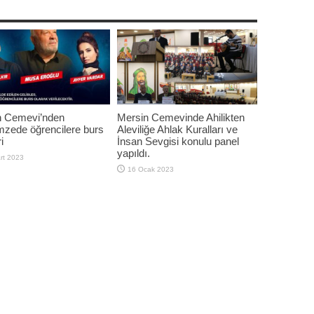
n Cemevi’nden
Mersin Cemevinde Ahilikten
zede öğrencilere burs
Aleviliğe Ahlak Kuralları ve
i
İnsan Sevgisi konulu panel
yapıldı.
rt 2023
16 Ocak 2023