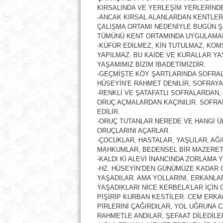
KIRSALINDA VE YERLEŞİM YERLERİNDE
-ANCAK KIRSAL ALANLARDAN KENTLER
ÇALIŞMA ORTAMI NEDENİYLE BUGÜN Ş
TÜMÜNÜ KENT ORTAMINDA UYGULAMAK
-KÜFÜR EDİLMEZ, KİN TUTULMAZ, KOM
YAPILMAZ. BU KAİDE VE KURALLAR Y
YAŞAMIMIZ BİZİM İBADETİMİZDİR.
-GEÇMİŞTE KÖY ŞARTLARINDA SOFRALA
HÜSEYİN’E RAHMET DENİLİR, SOFRAYA
-RENKLİ VE ŞATAFATLI SOFRALARDAN
ORUÇ AÇMALARDAN KAÇINILIR. SOFRA
EDİLİR.
-ORUÇ TUTANLAR NEREDE VE HANGİ Ü
ORUÇLARINI AÇARLAR.
-ÇOCUKLAR, HASTALAR, YAŞLILAR, AĞ
MAHKUMLAR, BEDENSEL BİR MAZERETİ
-KALDI Kİ ALEVİ İNANCINDA ZORLAMA 
-HZ. HÜSEYİN’DEN GÜNÜMÜZE KADAR 
YAŞADILAR. AMA YOLLARINI, ERKANLAR
YAŞADIKLARI NİCE KERBELA’LAR İÇİN
PİŞİRİP KURBAN KESTİLER. CEM ERKA
PİRLERİNİ ÇAĞIRDILAR, YOL UĞRUNA 
RAHMETLE ANDILAR, ŞEFAAT DİLEDİLE