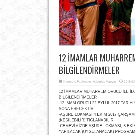
12 İMAMLAR MUHARREM 
BİLGİLENDİRMELER
Kategori:
Faaliyetler
,
Haberler
,
Manşet
19 Eylü
12 İMAMLAR MUHARREM ORUCU İLE İLG
BİLGİLENDİRMELER
-12 İMAM ORUCU 22 EYLÜL 2017 TARİH
SONA ERECEKTİR.
-AŞURE LOKMASI 4 EKİM 2017 ÇARŞAM
(KESİLEBİLİR) TIĞLANABİLİR.
-CEMEVİMİZDE AŞURE LOKMASI, 8 EKİ
YAPILACAK (UYGULANACAK) PROGRAM