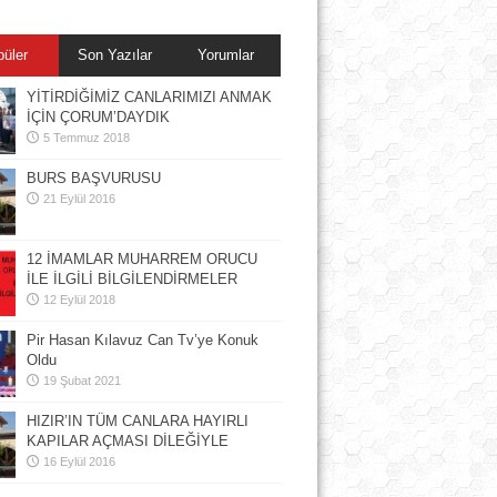
püler
Son Yazılar
Yorumlar
YİTİRDİĞİMİZ CANLARIMIZI ANMAK
İÇİN ÇORUM’DAYDIK
5 Temmuz 2018
BURS BAŞVURUSU
21 Eylül 2016
12 İMAMLAR MUHARREM ORUCU
İLE İLGİLİ BİLGİLENDİRMELER
12 Eylül 2018
Pir Hasan Kılavuz Can Tv’ye Konuk
Oldu
19 Şubat 2021
HIZIR’IN TÜM CANLARA HAYIRLI
KAPILAR AÇMASI DİLEĞİYLE
16 Eylül 2016