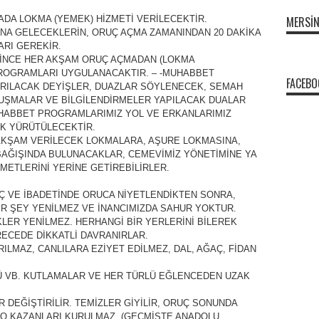
DA LOKMA (YEMEK) HİZMETİ VERİLECEKTİR.
MERSI
NA GELECEKLERİN, ORUÇ AÇMA ZAMANINDAN 20 DAKİKA
RI GEREKİR.
SİNCE HER AKŞAM ORUÇ AÇMADAN (LOKMA
ROGRAMLARI UYGULANACAKTIR. – -MUHABBET
FACEBO
RILACAK DEYİŞLER, DUAZLAR SÖYLENECEK, SEMAH
NUŞMALAR VE BİLGİLENDİRMELER YAPILACAK DUALAR
UHABBET PROGRAMLARIMIZ YOL VE ERKANLARIMIZ
K YÜRÜTÜLECEKTİR.
AKŞAM VERİLECEK LOKMALARA, AŞURE LOKMASINA,
BAĞIŞINDA BULUNACAKLAR, CEMEVİMİZ YÖNETİMİNE YA
ETLERİNİ YERİNE GETİREBİLİRLER.
ANÇ VE İBADETİNDE ORUCA NİYETLENDİKTEN SONRA,
İR ŞEY YENİLMEZ VE İNANCIMIZDA SAHUR YOKTUR.
KLER YENİLMEZ. HERHANGİ BİR YERLERİNİ BİLEREK
ECEDE DİKKATLİ DAVRANIRLAR.
ILMAZ, CANLILARA EZİYET EDİLMEZ, DAL, AĞAÇ, FİDAN
Ü VB. KUTLAMALAR VE HER TÜRLÜ EĞLENCEDEN UZAK
 DEĞİŞTİRİLİR. TEMİZLER GİYİLİR, ORUÇ SONUNDA
YO KAZANLARI KURULMAZ. (GEÇMİŞTE ANADOLU