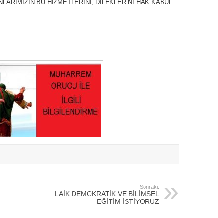
LARIMIZIN BU HİZMETLERİNİ, DİLEKLERİNİ HAK KABUL
Sonraki:
z
LAİK DEMOKRATİK VE BİLİMSEL
EĞİTİM İSTİYORUZ