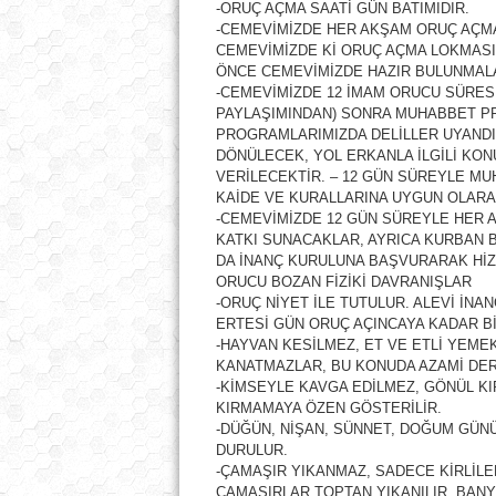
-ORUÇ AÇMA SAATİ GÜN BATIMIDIR.
-CEMEVİMİZDE HER AKŞAM ORUÇ AÇMA
CEMEVİMİZDE Kİ ORUÇ AÇMA LOKMASI
ÖNCE CEMEVİMİZDE HAZIR BULUNMALA
-CEMEVİMİZDE 12 İMAM ORUCU SÜRE
PAYLAŞIMINDAN) SONRA MUHABBET P
PROGRAMLARIMIZDA DELİLLER UYANDI
DÖNÜLECEK, YOL ERKANLA İLGİLİ KO
VERİLECEKTİR. – 12 GÜN SÜREYLE M
KAİDE VE KURALLARINA UYGUN OLARA
-CEMEVİMİZDE 12 GÜN SÜREYLE HER 
KATKI SUNACAKLAR, AYRICA KURBAN 
DA İNANÇ KURULUNA BAŞVURARAK HİZM
ORUCU BOZAN FİZİKİ DAVRANIŞLAR
-ORUÇ NİYET İLE TUTULUR. ALEVİ İN
ERTESİ GÜN ORUÇ AÇINCAYA KADAR B
-HAYVAN KESİLMEZ, ET VE ETLİ YEME
KANATMAZLAR, BU KONUDA AZAMİ DER
-KİMSEYLE KAVGA EDİLMEZ, GÖNÜL KIR
KIRMAMAYA ÖZEN GÖSTERİLİR.
-DÜĞÜN, NİŞAN, SÜNNET, DOĞUM GÜN
DURULUR.
-ÇAMAŞIR YIKANMAZ, SADECE KİRLİLER
ÇAMAŞIRLAR TOPTAN YIKANILIR. BAN