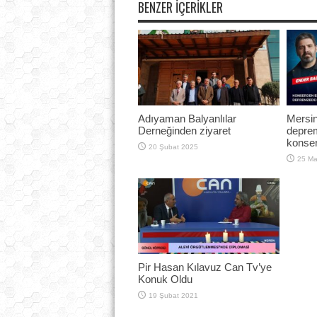
BENZER İÇERIKLER
Adıyaman Balyanlılar
Mersi
Derneğinden ziyaret
deprem
konser
20 Şubat 2025
25 Ma
Pir Hasan Kılavuz Can Tv’ye
Konuk Oldu
19 Şubat 2021