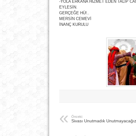
-YOLA ERKANA HİZMET EDEN TALİP CAN
EYLESİN.
GERÇEĞE HÜ!..
MERSİN CEMEVİ
İNANÇ KURULU
Önceki:
Sivası Unutmadık Unutmayacağı