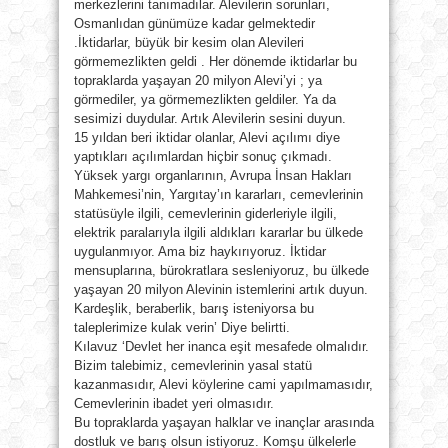
merkezlerini tanımadılar. Alevilerin sorunları,
Osmanlıdan günümüze kadar gelmektedir
.İktidarlar, büyük bir kesim olan Alevileri
görmemezlikten geldi . Her dönemde iktidarlar bu
topraklarda yaşayan 20 milyon Alevi’yi ; ya
görmediler, ya görmemezlikten geldiler. Ya da
sesimizi duydular. Artık Alevilerin sesini duyun.
15 yıldan beri iktidar olanlar, Alevi açılımı diye
yaptıkları açılımlardan hiçbir sonuç çıkmadı.
Yüksek yargı organlarının, Avrupa İnsan Hakları
Mahkemesi’nin, Yargıtay’ın kararları, cemevlerinin
statüsüyle ilgili, cemevlerinin giderleriyle ilgili,
elektrik paralarıyla ilgili aldıkları kararlar bu ülkede
uygulanmıyor. Ama biz haykırıyoruz. İktidar
mensuplarına, bürokratlara sesleniyoruz, bu ülkede
yaşayan 20 milyon Alevinin istemlerini artık duyun.
Kardeşlik, beraberlik, barış isteniyorsa bu
taleplerimize kulak verin’ Diye belirtti.
Kılavuz ‘Devlet her inanca eşit mesafede olmalıdır.
Bizim talebimiz, cemevlerinin yasal statü
kazanmasıdır, Alevi köylerine cami yapılmamasıdır,
Cemevlerinin ibadet yeri olmasıdır.
Bu topraklarda yaşayan halklar ve inançlar arasında
dostluk ve barış olsun istiyoruz. Komşu ülkelerle