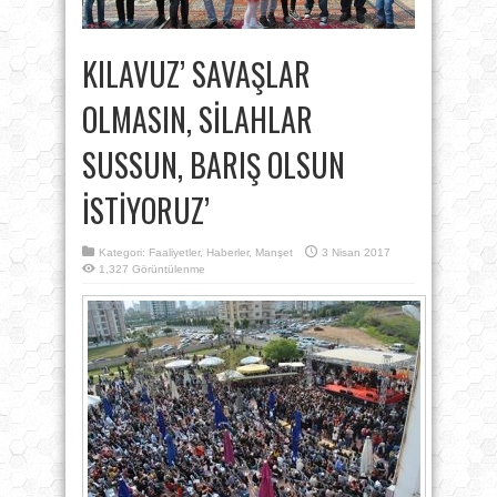
KILAVUZ’ SAVAŞLAR
OLMASIN, SİLAHLAR
SUSSUN, BARIŞ OLSUN
İSTİYORUZ’
Kategori:
Faaliyetler
,
Haberler
,
Manşet
3 Nisan 2017
1,327 Görüntülenme