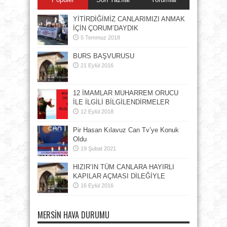
YİTİRDİĞİMİZ CANLARIMIZI ANMAK
İÇİN ÇORUM’DAYDIK
5 Temmuz 2018
BURS BAŞVURUSU
21 Eylül 2016
12 İMAMLAR MUHARREM ORUCU
İLE İLGİLİ BİLGİLENDİRMELER
12 Eylül 2018
Pir Hasan Kılavuz Can Tv’ye Konuk
Oldu
19 Şubat 2021
HIZIR’IN TÜM CANLARA HAYIRLI
KAPILAR AÇMASI DİLEĞİYLE
16 Eylül 2016
MERSIN HAVA DURUMU