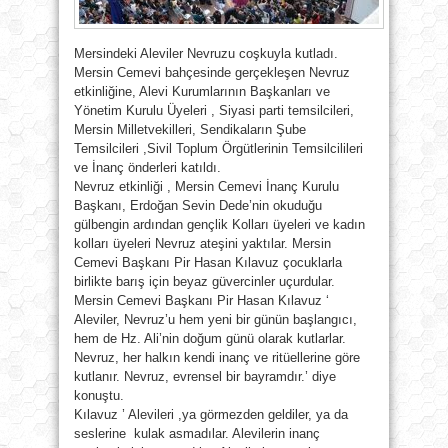
Mersindeki Aleviler Nevruzu coşkuyla kutladı.
Mersin Cemevi bahçesinde gerçekleşen Nevruz
etkinliğine, Alevi Kurumlarının Başkanları ve
Yönetim Kurulu Üyeleri , Siyasi parti temsilcileri,
Mersin Milletvekilleri, Sendikaların Şube
Temsilcileri ,Sivil Toplum Örgütlerinin Temsilcilileri
ve İnanç önderleri katıldı.
Nevruz etkinliği , Mersin Cemevi İnanç Kurulu
Başkanı, Erdoğan Sevin Dede’nin okuduğu
gülbengin ar
dından gençlik Kolları üyeleri ve kadın
kolları üyeleri Nevruz ateşini yaktılar. Mersin
Cemevi Başkanı Pir Hasan Kılavuz çocuklarla
birlikte barış için beyaz güvercinler uçurdular.
Mersin Cemevi Başkanı Pir Hasan Kılavuz ‘
Aleviler, Nevruz’u hem yeni bir günün başlangıcı,
hem de Hz. Ali’nin doğum günü olarak kutlarlar.
Nevruz, her halkın kendi inanç ve ritüellerine göre
kutlanır. Nevruz, evrensel bir bayramdır.’ diye
konuştu.
Kılavuz ’ Alevileri ,ya görmezden geldiler, ya da
seslerine kulak asmadılar. Alevilerin inanç