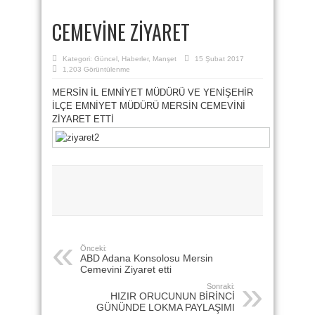
CEMEVİNE ZİYARET
Kategori:
Güncel
,
Haberler
,
Manşet
15 Şubat 2017
1,203 Görüntülenme
MERSİN İL EMNİYET MÜDÜRÜ VE YENİŞEHİR
İLÇE EMNİYET MÜDÜRÜ MERSİN CEMEVİNİ
ZİYARET ETTİ
Önceki:
ABD Adana Konsolosu Mersin
Cemevini Ziyaret etti
Sonraki:
HIZIR ORUCUNUN BİRİNCİ
GÜNÜNDE LOKMA PAYLAŞIMI