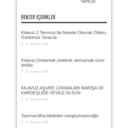
YAPILDI
BENZER İÇERIKLER
Kılavuz,2 Temmuz’da Nerede Olursak Olalım,
Gönlümüz Sivas’ta
27 Temmuz 2026
Kılavuz,Unutursak yinelenir, anmazsak üzeri
örtülür.
27 Temmuz 2026
KILAVUZ,AŞURE LOKMALARI BARIŞA VE
KARDEŞLİĞE VESİLE OLSUN
27 Temmuz 2026
Seyman,Mücadeleden vazgeçmeyeceğiz.
27 Temmuz 2026