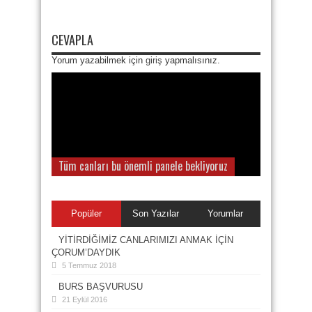
CEVAPLA
Yorum yazabilmek için
giriş
yapmalısınız.
Tüm canları bu önemli panele bekliyoruz
Popüler
Son Yazılar
Yorumlar
YİTİRDİĞİMİZ CANLARIMIZI ANMAK İÇİN
ÇORUM’DAYDIK
5 Temmuz 2018
BURS BAŞVURUSU
21 Eylül 2016