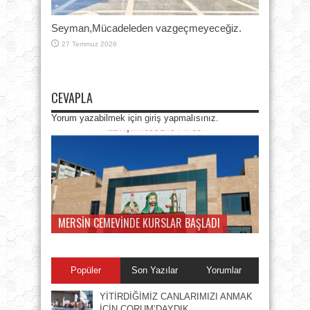
Seyman,Mücadeleden vazgeçmeyeceğiz.
27 Temmuz 2026
CEVAPLA
Yorum yazabilmek için
giriş
yapmalısınız.
MERSİN CEMEVİNDE KURSLAR BAŞLADI
Popüler
Son Yazılar
Yorumlar
YİTİRDİĞİMİZ CANLARIMIZI ANMAK
İÇİN ÇORUM’DAYDIK