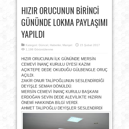
HIZIR ORUCUNUN BİRİNCİ
GÜNÜNDE LOKMA PAYLAŞIMI
YAPILDI
Kategori:
Güncel
,
Haberler
,
Manşet
15 Şubat 2017
1,198 Görüntülenme
HIZIR ORUCUNUN İLK GÜNÜNDE MERSİN
CEMEVİ İNANÇ KURULU ÜYESİ KAZIM
AÇIKTEPE DEDE OKUDUĞU GÜLBENGLE ORUÇ
AÇILDI.
ZAKİR ONUR TALİPOĞLUNUN SESLENDİRDİĞİ
DEYİŞLE SEMAH DÖNÜLDÜ.
MERSİN CEMEVİ İNANÇ KURULU BAŞKANI
ERDOĞAN SEVİN DEDE ALEVİLİKTE HIZIRIN
ÖNEMİ HAKKINDA BİLGİ VERDİ.
AHMET TALİPOĞLU DEYİŞLER SESLENDİRDİ