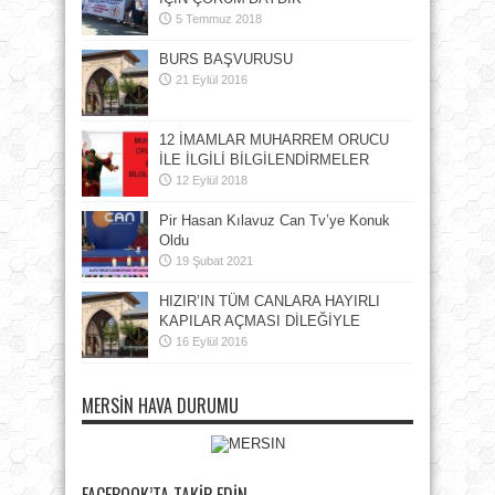
5 Temmuz 2018
BURS BAŞVURUSU
21 Eylül 2016
12 İMAMLAR MUHARREM ORUCU
İLE İLGİLİ BİLGİLENDİRMELER
12 Eylül 2018
Pir Hasan Kılavuz Can Tv’ye Konuk
Oldu
19 Şubat 2021
HIZIR’IN TÜM CANLARA HAYIRLI
KAPILAR AÇMASI DİLEĞİYLE
16 Eylül 2016
MERSIN HAVA DURUMU
FACEBOOK’TA TAKIP EDIN